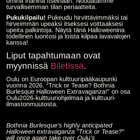
omina ihanina itseinään. Noudatamme
turvallisemman tilan periaatteita.
Pukukilpailu!
Pukeudu hirvittävimmäksi tai
hirveimmän upeaksi itseksesi voittaaksesi
upeita palkintoja. Näytä tänä Halloweenina
todellinen luontosi ja loista kilpaa lavavalojen
kanssa!
Liput tapahtumaan ovat
myynnissä
Biletissä
.
Oulu on Euroopan kulttuuripääkaupunki
vuonna 2026. “Trick or Tease? Bothnia
Burlesque Halloween Extravaganza!” on osa
Oulu2026-kulttuuriohjelmaa ja kulttuuri-
ilmastonmuutosta.
Bothnia Burlesque’s highly anticipated
Halloween extravaganza ”Trick or Tease?”
will once again take over Oulu’s