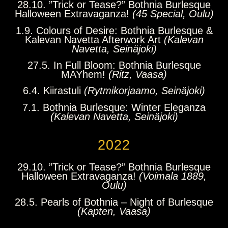
28.10. ”Trick or Tease?” Bothnia Burlesque
Halloween Extravaganza!
(45 Special, Oulu)
1.9. Colours of Desire: Bothnia Burlesque &
Kalevan Navetta Afterwork Art
(Kalevan
Navetta, Seinäjoki)
27.5. In Full Bloom: Bothnia Burlesque
MAYhem!
(Ritz, Vaasa)
6.4. Kiirastuli
(Rytmikorjaamo, Seinäjoki)
7.1. Bothnia Burlesque: Winter Eleganza
(Kalevan Navetta, Seinäjoki)
2022
29.10. ”Trick or Tease?” Bothnia Burlesque
Halloween Extravaganza!
(Voimala 1889,
Oulu)
28.5. Pearls of Bothnia – Night of Burlesque
(Kapten, Vaasa)