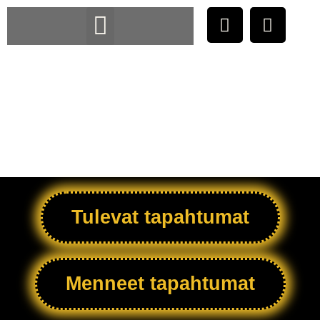
KURSSIT JA TYÖPAJAT
Tulevat tapahtumat
Menneet tapahtumat