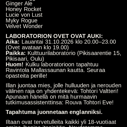
Ginger Ale
Honey Rocket
Lucie von Lust
Myky Rogue
Velvet Wonder
LABORATORION OVET OVAT AUKI:
Aika:
Lauantai 31.10.2026 klo 20.00–23.00
(Ovet avataan klo 19.00)
Paikka:
Kulttuurilaboratorio (Pikisaarentie 15,
Pikisaari, Oulu)
Huom!
Kulku laboratorioon tapahtuu
Ravintola Mallassaunan kautta. Seuraa
opasteita perille!
Illan juontaa mies, jolle hulluuden ja nerouden
välinen raja on yhdentekevä: Tohtori Valtteri!
Apunaan hänellä on mitä hurmaavin
tutkimusassistenttinsa: Rouva Tohtori Eve!
Tapahtuma juonnetaan englanniksi.
Iltaan ovat tervetulleita kaikki yli 18-vuotiaat