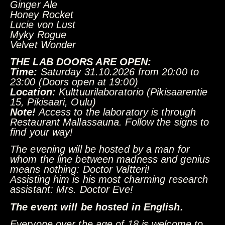
Ginger Ale
Honey Rocket
Lucie von Lust
Myky Rogue
Velvet Wonder
THE LAB DOORS ARE OPEN:
Time:
Saturday 31.10.2026 from 20:00 to
23:00 (Doors open at 19:00)
Location:
Kulttuurilaboratorio (Pikisaarentie
15, Pikisaari, Oulu)
Note!
Access to the laboratory is through
Restaurant Mallassauna. Follow the signs to
find your way!
The evening will be hosted by a man for
whom the line between madness and genius
means nothing: Doctor Valtteri!
Assisting him is his most charming research
assistant: Mrs. Doctor Eve!
The event will be hosted in English.
Everyone over the age of 18 is welcome to