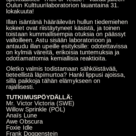
Oulun Kulttuurilaboratorion lauantaina 31.
lokakuuta!
Illan isäntänä hääräilevän hullun tiedemiehen
kokeet ovat riistäytyneet käsistä, ja toinen
toistaan kummallisempia otuksia on päässyt
valloilleen. Astu sisään laboratorioon ja
antaudu illan upeille esityksille: odotettavissa
on kylmiä väreitä, erikoisia tuntemuksia ja
odottamattomia kemiallisia reaktioita.
Oletko valmis todistamaan sähköistävää,
tieteellistä läpimurtoa? Hanki lippusi ajoissa,
sillä paikkoja tähän elämykseen on
rajallisesti.
TUTKIMUSPÖYDÄLLÄ:
Mr. Victor Victoria (SWE)
Willow Sprinkle (POL)
Anaïs Lune
Awe Obscura
Foxie Idle
Frank Doggenstein